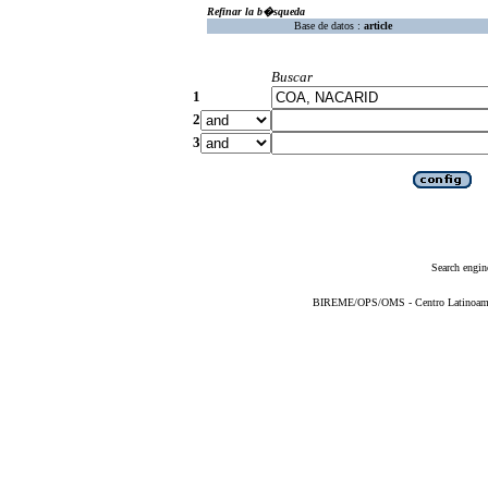
Refinar la b�squeda
Base de datos :
article
Buscar
1
2
3
Search engin
BIREME/OPS/OMS - Centro Latinoameric