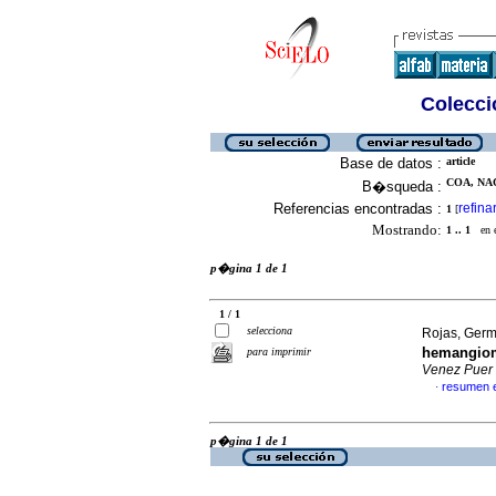
Colecció
Base de datos :
article
COA, NAC
B�squeda :
Referencias encontradas :
refina
1
[
Mostrando:
1 .. 1
en el
p�gina 1 de 1
1 / 1
selecciona
Rojas, Germ
hemangiom
para imprimir
Venez Puer
resumen 
·
p�gina 1 de 1