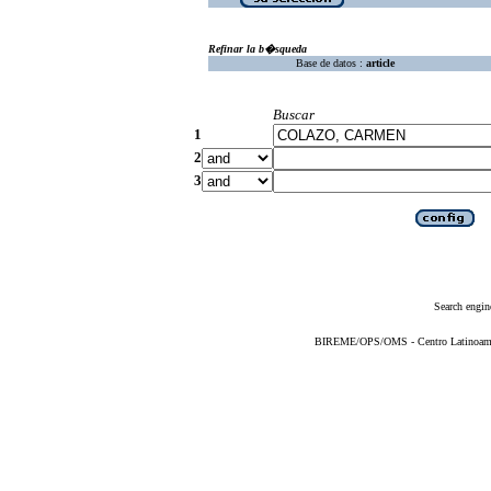
Refinar la b�squeda
Base de datos :
article
Buscar
1
2
3
Search engin
BIREME/OPS/OMS - Centro Latinoameric