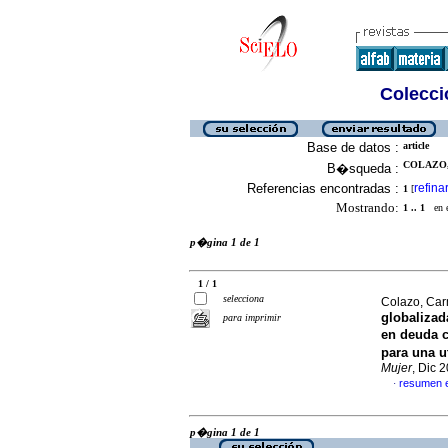
Colecció
Base de datos :
article
COLAZO,
B�squeda :
Referencias encontradas :
refina
1
[
Mostrando:
1 .. 1
en el
p�gina 1 de 1
1 / 1
selecciona
Colazo, Ca
globalizad
para imprimir
en deuda 
para una 
Mujer
, Dic 
resumen 
·
p�gina 1 de 1