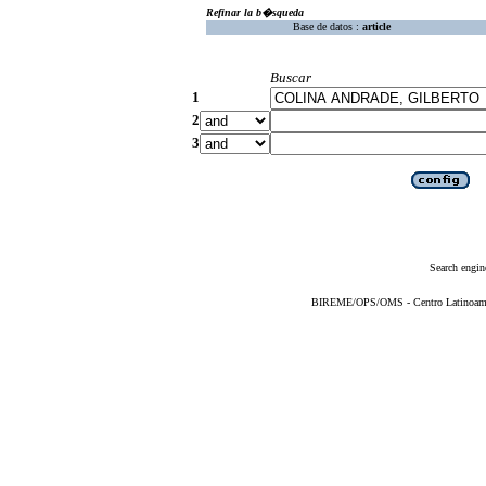
Refinar la b�squeda
Base de datos :
article
Buscar
1
2
3
Search engin
BIREME/OPS/OMS - Centro Latinoameric