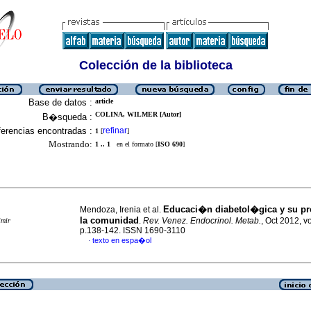
Colección de la biblioteca
Base de datos :
article
COLINA, WILMER [Autor]
B�squeda :
erencias encontradas :
refinar
1
[
]
Mostrando:
1 .. 1
en el formato [
ISO 690
]
Educaci�n diabetol�gica y su p
Mendoza, Irenia et al.
la comunidad
.
Rev. Venez. Endocrinol. Metab.
, Oct 2012, vo
imir
p.138-142. ISSN 1690-3110
texto en espa�ol
·