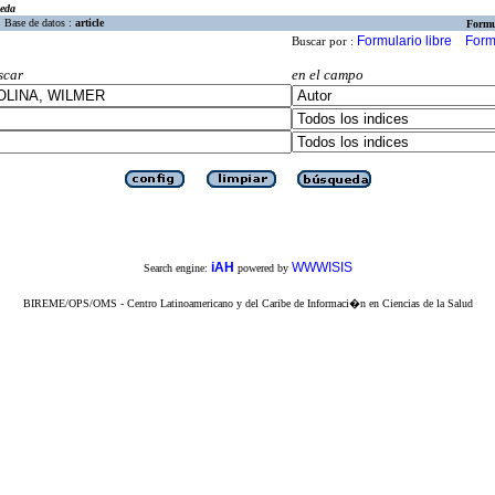
eda
Base de datos :
article
Formu
Formulario libre
Form
Buscar por :
scar
en el campo
iAH
WWWISIS
Search engine:
powered by
BIREME/OPS/OMS - Centro Latinoamericano y del Caribe de Informaci�n en Ciencias de la Salud