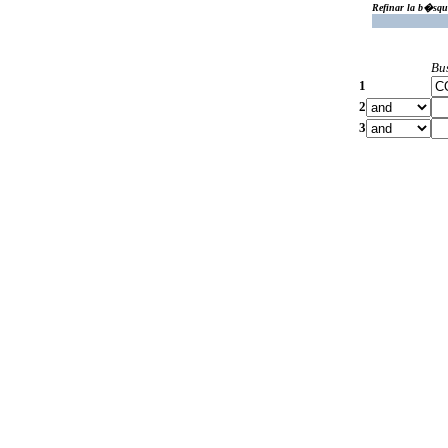
Refinar la b�squ
Bu
1
2
3