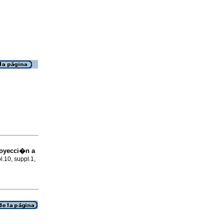
royecci�n a
l.10, suppl.1,