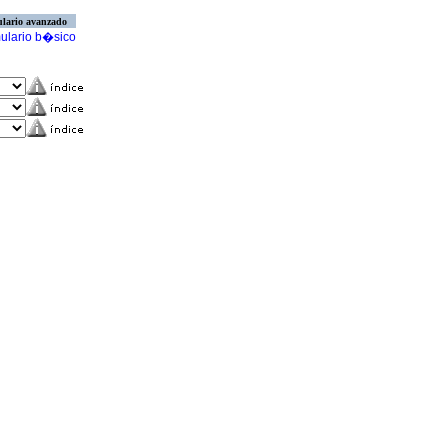
lario avanzado
ulario b�sico