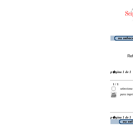
Ref
p�gina 1 de 1
1 / 1
selecciona
para impr
p�gina 1 de 1