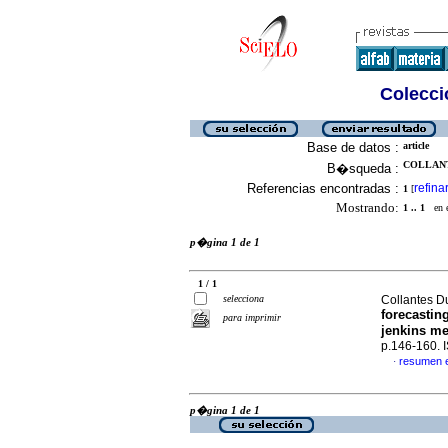
Colecció
Base de datos :
article
COLLANT
B�squeda :
Referencias encontradas :
refina
1
[
Mostrando:
1 .. 1
en el
p�gina 1 de 1
1 / 1
selecciona
Collantes Du
forecastin
para imprimir
jenkins m
p.146-160.
resumen 
·
p�gina 1 de 1