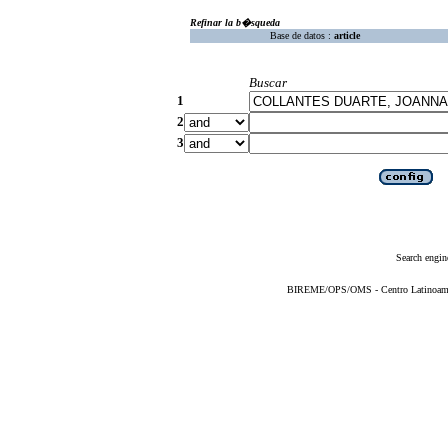
Refinar la b�squeda
Base de datos :
article
Buscar
1
2
3
Search engin
BIREME/OPS/OMS - Centro Latinoameric