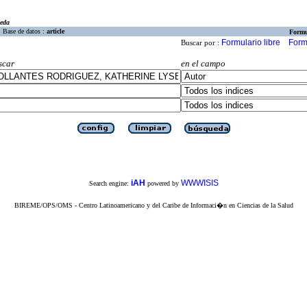
eda
Base de datos :
article
Formu
Formulario libre
Form
Buscar por :
scar
en el campo
iAH
WWWISIS
Search engine:
powered by
BIREME/OPS/OMS - Centro Latinoamericano y del Caribe de Informaci�n en Ciencias de la Salud