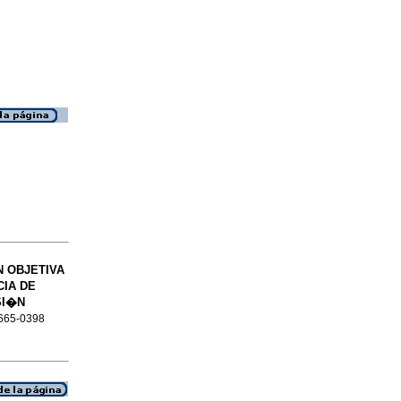
N OBJETIVA
CIA DE
SI�N
 2665-0398