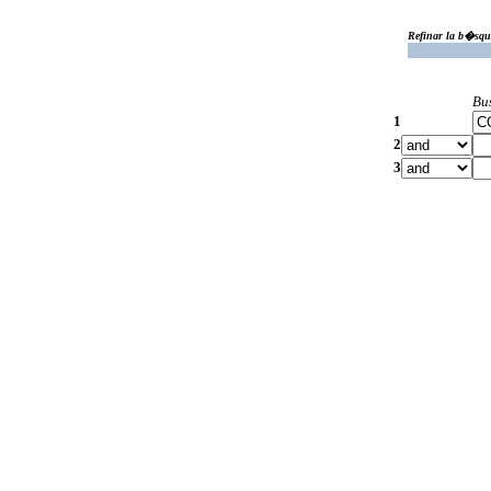
Refinar la b�squ
Bu
1
2
3