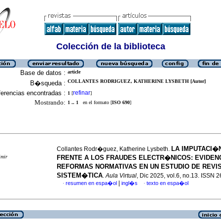
Colección de la biblioteca
Base de datos :
article
COLLANTES RODRIGUEZ, KATHERINE LYSBETH [Autor]
B�squeda :
erencias encontradas :
refinar
1
[
]
Mostrando:
1 .. 1
en el formato [
ISO 690
]
LA IMPUTACI�
Collantes Rodr�guez, Katherine Lysbeth.
imir
FRENTE A LOS FRAUDES ELECTR�NICOS: EVIDEN
REFORMAS NORMATIVAS EN UN ESTUDIO DE REVI
SISTEM�TICA
.
Aula Virtual
, Dic 2025, vol.6, no.13. ISSN
|
resumen en espa�ol
ingl�s
texto en espa�ol
·
·