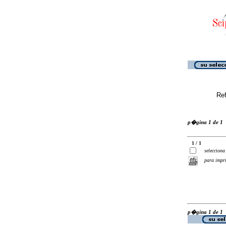
Ref
p�gina 1 de 1
1 / 1
selecciona
para impr
p�gina 1 de 1