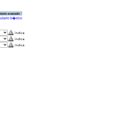
lario avanzado
ulario b�sico