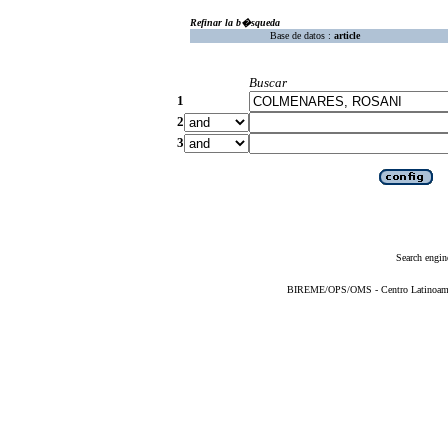
Refinar la b�squeda
Base de datos :
article
Buscar
1
2
3
Search engin
BIREME/OPS/OMS - Centro Latinoameric