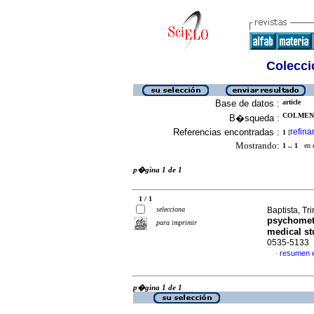
Colecció
Base de datos :
article
COLMENA
B�squeda :
Referencias encontradas :
refina
1
[
Mostrando:
1 .. 1
en el
p�gina 1 de 1
1 / 1
selecciona
Baptista, Tri
psychometr
para imprimir
medical st
0535-5133
resumen 
·
p�gina 1 de 1