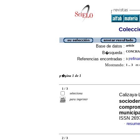
Colecció
Base de datos :
article
CONCHA-D
B�squeda :
Referencias encontradas :
refina
3
[
Mostrando:
1 .. 3
en el
p�gina 1 de 1
1 / 3
selecciona
Calizaya-
para imprimir
sociodem
compromi
municipa
ISSN 269
resume
·
2 / 3