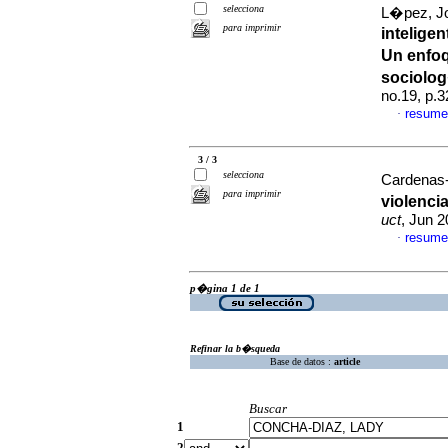
selecciona
L�pez, Jo
para imprimir
inteligen
Un enfoq
sociolog
no.19, p.
resume
·
3 / 3
selecciona
Cardenas-T
para imprimir
violenci
uct
, Jun 2
resume
·
p�gina 1 de 1
Refinar la b�squeda
Base de datos :
article
Buscar
1
2