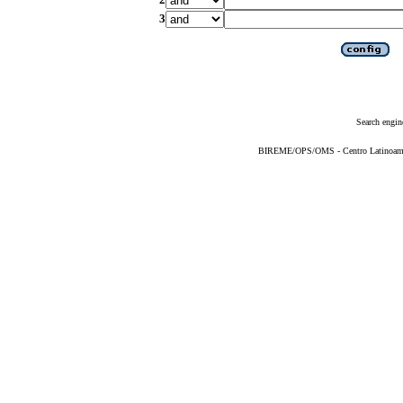
3
Search engin
BIREME/OPS/OMS - Centro Latinoameric