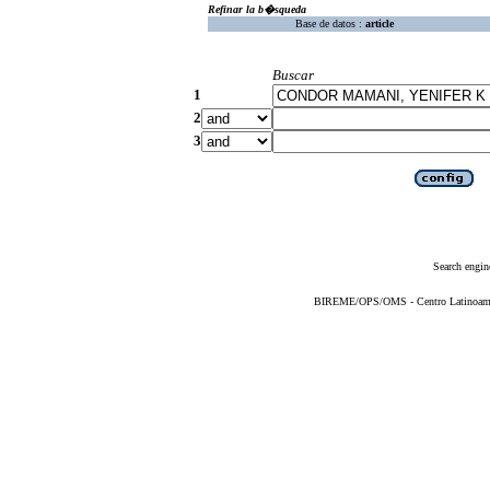
Refinar la b�squeda
Base de datos :
article
Buscar
1
2
3
Search engin
BIREME/OPS/OMS - Centro Latinoameric