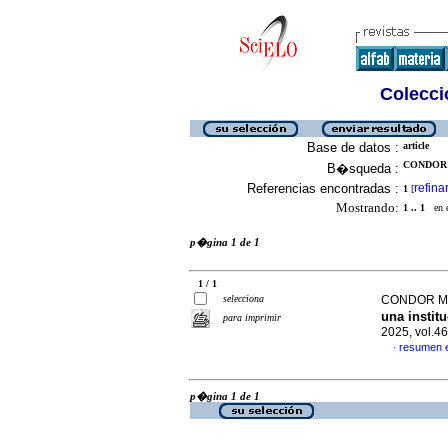
Colecció
Base de datos :
article
CONDOR 
B�squeda :
Referencias encontradas :
refina
1
[
Mostrando:
1 .. 1
en el
p�gina 1 de 1
1 / 1
selecciona
CONDOR MAM
una instit
para imprimir
2025, vol.4
resumen 
·
p�gina 1 de 1