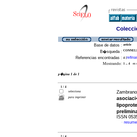
Colecció
Base de datos :
article
CONNELL
B�squeda :
Referencias encontradas :
refina
4
[
Mostrando:
1 .. 4
en el
p�gina 1 de 1
1 / 4
selecciona
Zambrano 
para imprimir
asociaci
lipoprot
prelimin
ISSN 053
resume
·
2 / 4