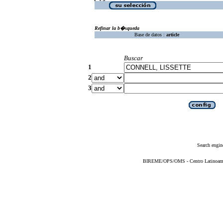
Refinar la b�squeda
Base de datos :
article
Buscar
1
2
3
Search engin
BIREME/OPS/OMS - Centro Latinoameric