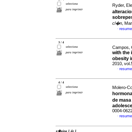
selecciona
Ryder, Ele
para imprimir
alteraci
sobrepe
cl�n
, Mar
resume
·
3 / 4
selecciona
Campos, Gi
with the 
para imprimir
obesity 
2010, vol
resume
·
4 / 4
selecciona
Molero-Co
para imprimir
hormona 
de masa 
adolesc
0004-062
resume
·
p�gina 1 de 1