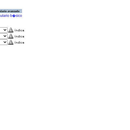
lario avanzado
ulario b�sico