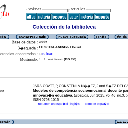
Colección de la biblioteca
Base de datos :
article
CONSTENLA-NUNEZ, J [Autor]
B�squeda :
erencias encontradas :
refinar
1
[
]
Mostrando:
1 .. 1
en el formato [
ISO 690
]
JARA-COATT, P, CONSTENLA-N��EZ, J and S�EZ-DELGA
Modelos de competencia socioemocional docente par
imir
innovaci�n educativa
.
Espacios
, Jun 2025, vol.46, no.3, 
ISSN 0798-1015
|
resumen en espa�ol
ingl�s
texto en espa�ol
·
·