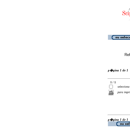
Ref
p�gina 1 de 1
1 / 1
selecciona
para impr
p�gina 1 de 1