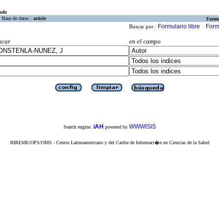
eda
Base de datos :
article
Formu
Formulario libre
Form
Buscar por :
scar
en el campo
iAH
WWWISIS
Search engine:
powered by
BIREME/OPS/OMS - Centro Latinoamericano y del Caribe de Informaci�n en Ciencias de la Salud