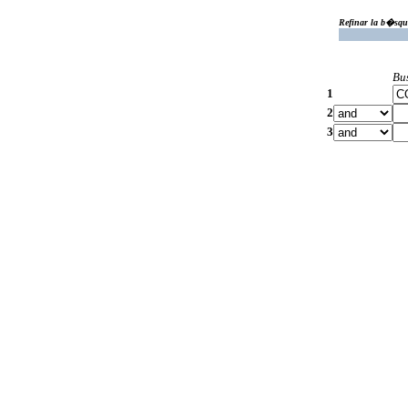
Refinar la b�squ
Bu
1
2
3