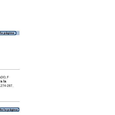
DO, F
a la
p.274-287.