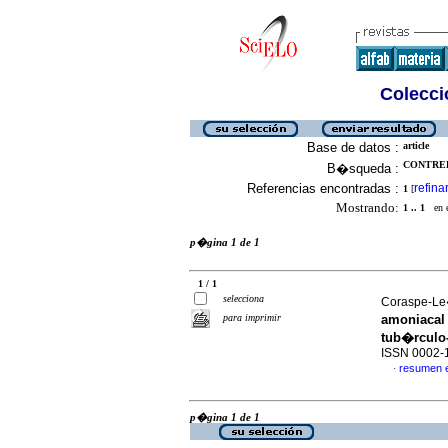
Colecció
Base de datos :
article
CONTRER
B�squeda :
Referencias encontradas :
refina
1
[
Mostrando:
1 .. 1
en el
p�gina 1 de 1
1 / 1
selecciona
Coraspe-Le�
para imprimir
amoniacal 
tub�rculo
ISSN 0002-
resumen 
·
p�gina 1 de 1