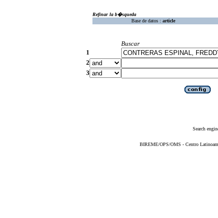
Refinar la b�squeda
Base de datos :
article
Buscar
1
2
3
Search engin
BIREME/OPS/OMS - Centro Latinoameric