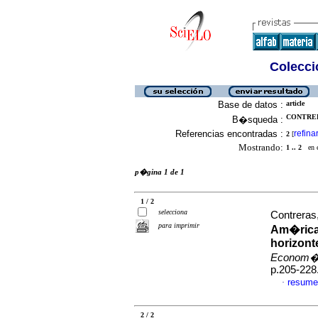
Colecció
Base de datos :
article
CONTRER
B�squeda :
Referencias encontradas :
refina
2
[
Mostrando:
1 .. 2
en el
p�gina 1 de 1
1 / 2
selecciona
Contreras
para imprimir
Am�rica
horizont
Econom�a
p.205-228
resume
·
2 / 2