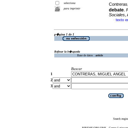
selecciona
Contreras
para imprimir
debate
.
Sociales
,
texto 
·
p�gina 1 de 1
Refinar la b�squeda
Base de datos :
article
Buscar
1
2
3
Search engin
BIREME/OPS/OMS - Centro Latinoameric