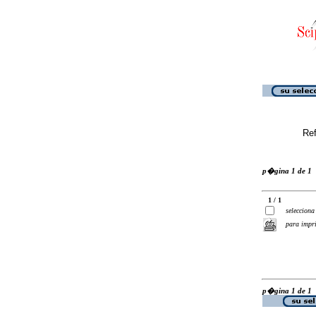
Ref
p�gina 1 de 1
1 / 1
selecciona
para impr
p�gina 1 de 1