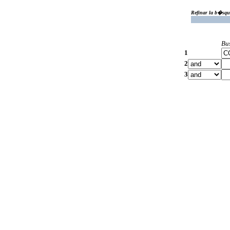
Refinar la b�squ
Bu
1
2
3