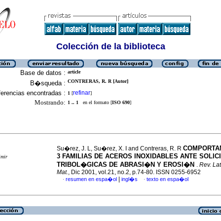
Colección de la biblioteca
Base de datos :
article
CONTRERAS, R. R [Autor]
B�squeda :
erencias encontradas :
refinar
1
[
]
Mostrando:
1 .. 1
en el formato [
ISO 690
]
COMPORTA
Su�rez, J. L, Su�rez, X. I and Contreras, R. R
3 FAMILIAS DE ACEROS INOXIDABLES ANTE SOLIC
imir
TRIBOL�GICAS DE ABRASI�N Y EROSI�N
.
Rev. La
Mat.
, Dic 2001, vol.21, no.2, p.74-80. ISSN 0255-6952
|
resumen en espa�ol
ingl�s
texto en espa�ol
·
·