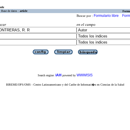
eda
Base de datos :
article
Formu
Formulario libre
Form
Buscar por :
scar
en el campo
iAH
WWWISIS
Search engine:
powered by
BIREME/OPS/OMS - Centro Latinoamericano y del Caribe de Informaci�n en Ciencias de la Salud