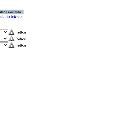
lario avanzado
ulario b�sico