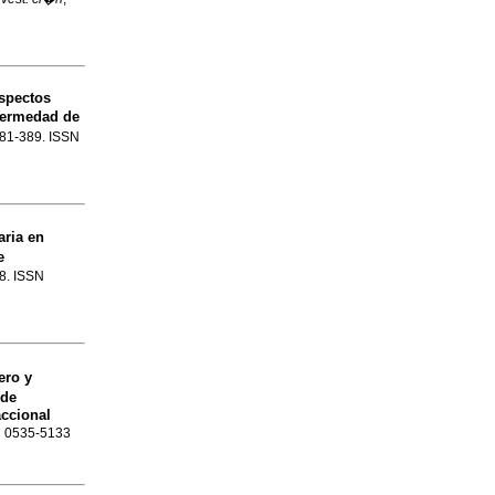
aspectos
fermedad de
.381-389. ISSN
aria en
e
18. ISSN
ero y
 de
accional
SN 0535-5133