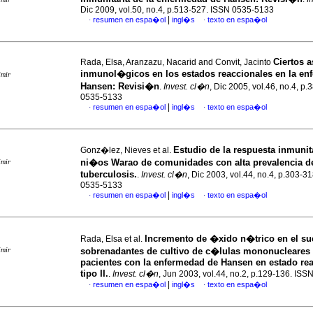
Dic 2009, vol.50, no.4, p.513-527. ISSN 0535-5133
|
resumen en espa�ol
ingl�s
texto en espa�ol
·
·
Ciertos 
Rada, Elsa, Aranzazu, Nacarid and Convit, Jacinto
inmunol�gicos en los estados reaccionales en la en
imir
Hansen
:
Revisi�n
.
Invest. cl�n
, Dic 2005, vol.46, no.4, p
0535-5133
|
resumen en espa�ol
ingl�s
texto en espa�ol
·
·
Estudio de la respuesta inmunit
Gonz�lez, Nieves et al.
ni�os Warao de comunidades con alta prevalencia d
imir
tuberculosis.
.
Invest. cl�n
, Dic 2003, vol.44, no.4, p.303-3
0535-5133
|
resumen en espa�ol
ingl�s
texto en espa�ol
·
·
Incremento de �xido n�trico en el su
Rada, Elsa et al.
imir
sobrenadantes de cultivo de c�lulas mononucleares
pacientes con la enfermedad de Hansen en estado re
tipo II.
.
Invest. cl�n
, Jun 2003, vol.44, no.2, p.129-136. IS
|
resumen en espa�ol
ingl�s
texto en espa�ol
·
·