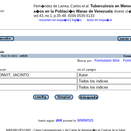
Tuberculosis en Meno
Fern�ndez de Larrea, Carlos et al.
a�os en la Poblaci�n Warao de Venezuela
imir
.
Invest. cl
vol.43, no.1, p.35-48. ISSN 0535-5133
|
resumen en espa�ol
ingl�s
texto en espa�ol
·
·
eda
Base de datos :
article
Formu
Formulario libre
Form
Buscar por :
scar
en el campo
iAH
WWWISIS
Search engine:
powered by
BIREME/OPS/OMS - Centro Latinoamericano y del Caribe de Informaci�n en Ciencias de la Salud