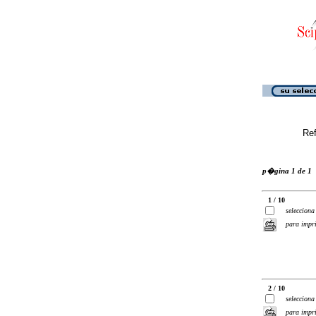
Ref
p�gina 1 de 1
1 / 10
selecciona
para impr
2 / 10
selecciona
para impr