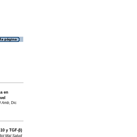
a en
vel
d Amb
, Dic
-10 y TGF-β)
Bol Mal Salud