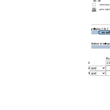
10 / 10
selecciona
para impr
p�gina 1 de 1
Refinar la b�squ
Bu
1
2
3