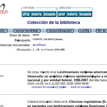
Colección de la biblioteca
Base de datos :
article
CONVIT, JACINTO [Autor]
B�squeda :
erencias encontradas :
refinar
10
[
]
Mostrando:
1 .. 10
en el formato [
ISO 690
]
Leishmaniasis cut�nea american
De Lima, H�ctor et al.
imir
Venezuela: un an�lisis cl�nico epidemiol�gico a ni
nacional y por entidad federal, 1988-2007
.
Bol Mal Salu
2010, vol.50, no.2, p.283-300. ISSN 1690-4648
|
resumen en espa�ol
ingl�s
texto en espa�ol
·
·
Citocinas reguladoras (IL
Cabrera Gonz�lez, Maira et al.
en pacientes con leishmaniasis cut�nea Americana
imir
.