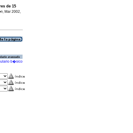
res de 15
�n
, Mar 2002,
lario avanzado
ulario b�sico