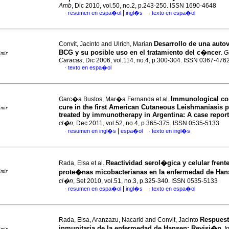
Amb
, Dic 2010, vol.50, no.2, p.243-250. ISSN 1690-4648
|
resumen en espa�ol
ingl�s
texto en espa�ol
·
·
Desarrollo de una auto
Convit, Jacinto and Ulrich, Marian
BCG y su posible uso en el tratamiento del c�ncer
.
G
imir
Caracas
, Dic 2006, vol.114, no.4, p.300-304. ISSN 0367-476
texto en espa�ol
·
Immunological cor
Garc�a Bustos, Mar�a Fernanda et al.
cure in the first American Cutaneous Leishmaniasis p
imir
treated by immunotherapy in Argentina
:
A case report
cl�n
, Dec 2011, vol.52, no.4, p.365-375. ISSN 0535-5133
|
resumen en ingl�s
espa�ol
texto en ingl�s
·
·
Reactividad serol�gica y celular frente
Rada, Elsa et al.
imir
prote�nas micobacterianas en la enfermedad de Han
cl�n
, Set 2010, vol.51, no.3, p.325-340. ISSN 0535-5133
|
resumen en espa�ol
ingl�s
texto en espa�ol
·
·
Respuest
Rada, Elsa, Aranzazu, Nacarid and Convit, Jacinto
inmunitaria de la enfermedad de Hansen
:
Revisi�n
.
I
imir