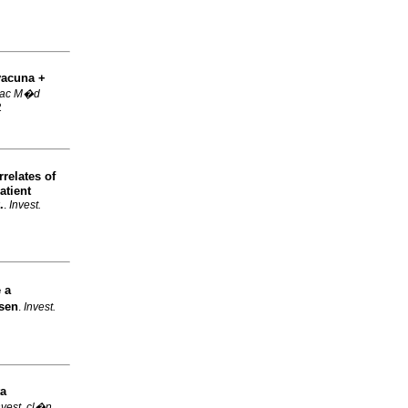
vacuna +
ac M�d
2
relates of
atient
.
.
Invest.
 a
sen
.
Invest.
a
nvest. cl�n
,