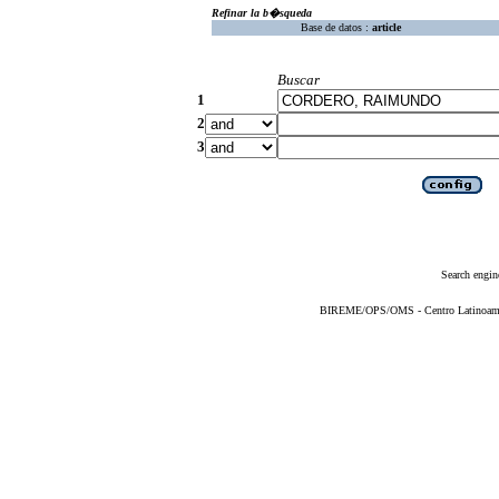
Refinar la b�squeda
Base de datos :
article
Buscar
1
2
3
Search engin
BIREME/OPS/OMS - Centro Latinoameric