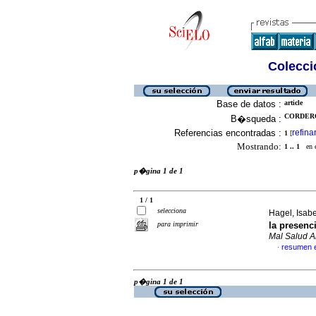
Colecció
Base de datos :
article
CORDERO
B�squeda :
Referencias encontradas :
refina
1
[
Mostrando:
1 .. 1
en el
p�gina 1 de 1
1 / 1
selecciona
Hagel, Isabe
para imprimir
la presenc
Mal Salud 
resumen 
·
p�gina 1 de 1