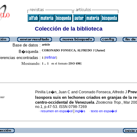
Colección de la biblioteca
Base de datos :
article
CORONADO FONSECA, ALFREDO J [Autor]
B�squeda :
erencias encontradas :
refinar
1
[
]
Mostrando:
1 .. 1
en el formato [
ISO 690
]
Prev
Pinilla Le�n, Juan C and Coronado Fonseca, Alfredo J
Isospora suis en lechones criados en granjas de la r
imir
centro-occidental de Venezuela
.
Zootecnia Trop.
, Mar 200
no.1, p.47-53. ISSN 0798-7269
|
resumen en espa�ol
ingl�s
texto en espa�ol
·
·