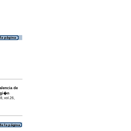
alencia de
egi�n
8, vol.26,