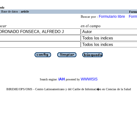
eda
Base de datos :
article
Formu
Formulario libre
Form
Buscar por :
scar
en el campo
iAH
WWWISIS
Search engine:
powered by
BIREME/OPS/OMS - Centro Latinoamericano y del Caribe de Informaci�n en Ciencias de la Salud