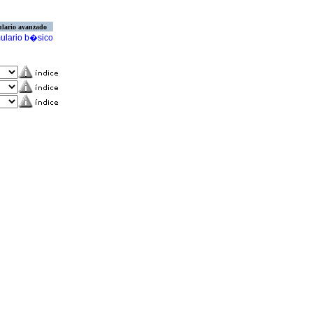
lario avanzado
ulario b�sico