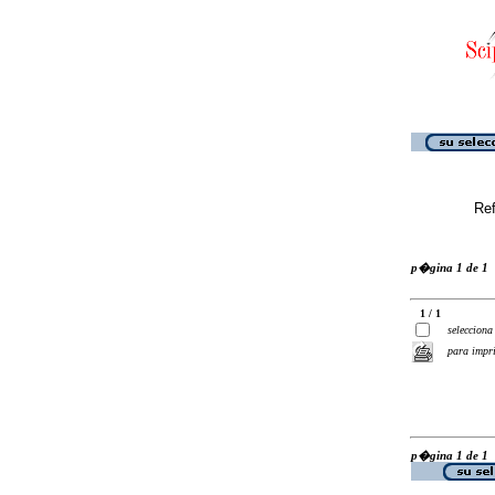
Ref
p�gina 1 de 1
1 / 1
selecciona
para impr
p�gina 1 de 1