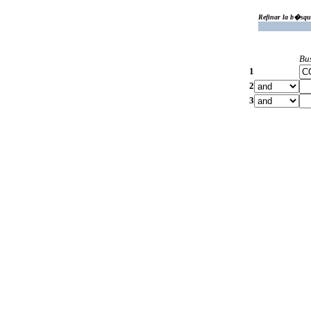
Refinar la b�squ
Bu
1
2
3