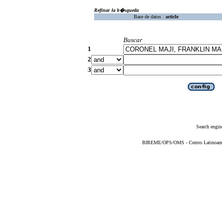
Refinar la b�squeda
Base de datos :
article
Buscar
1
2
3
Search engin
BIREME/OPS/OMS - Centro Latinoameric