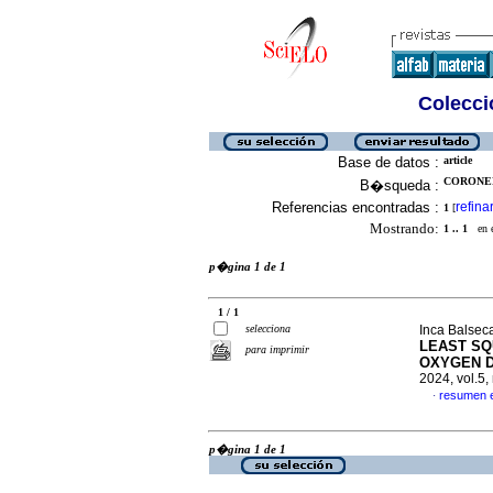
Colecció
Base de datos :
article
CORONEL
B�squeda :
Referencias encontradas :
refina
1
[
Mostrando:
1 .. 1
en el
p�gina 1 de 1
1 / 1
selecciona
Inca Balseca
LEAST SQ
para imprimir
OXYGEN D
2024, vol.5
resumen 
·
p�gina 1 de 1