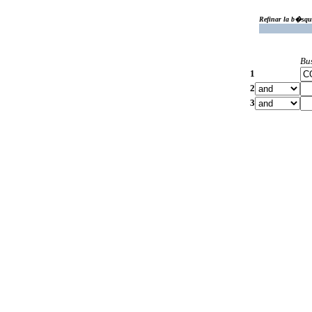
Refinar la b�squ
Bu
1
2
3