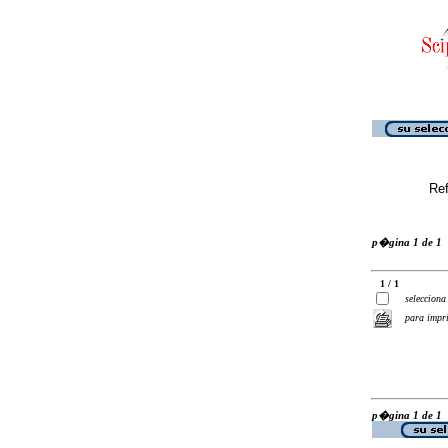
Ref
p�gina 1 de 1
1 / 1
selecciona
para impr
p�gina 1 de 1