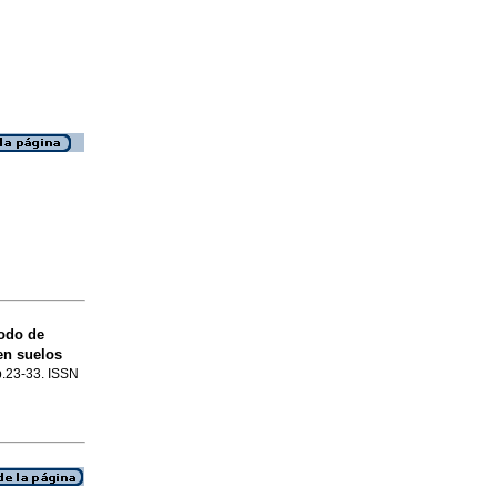
todo de
en suelos
 p.23-33. ISSN