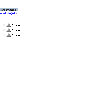
lario avanzado
ulario b�sico