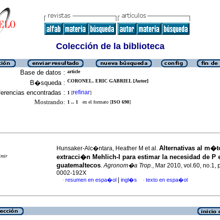
Colección de la biblioteca
Base de datos :
article
CORONEL, ERIC GABRIEL [Autor]
B�squeda :
erencias encontradas :
refinar
1
[
]
Mostrando:
1 .. 1
en el formato [
ISO 690
]
Alternativas al m�
Hunsaker-Alc�ntara, Heather M et al.
imir
extracci�n Mehlich-I para estimar la necesidad de P 
guatemaltecos
.
Agronom�a Trop.
, Mar 2010, vol.60, no.1,
0002-192X
|
resumen en espa�ol
ingl�s
texto en espa�ol
·
·