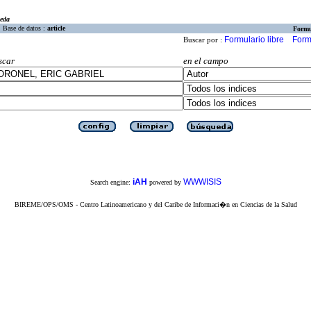
eda
Base de datos :
article
Formu
Formulario libre
Form
Buscar por :
scar
en el campo
iAH
WWWISIS
Search engine:
powered by
BIREME/OPS/OMS - Centro Latinoamericano y del Caribe de Informaci�n en Ciencias de la Salud