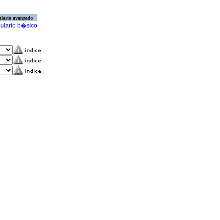
lario avanzado
ulario b�sico