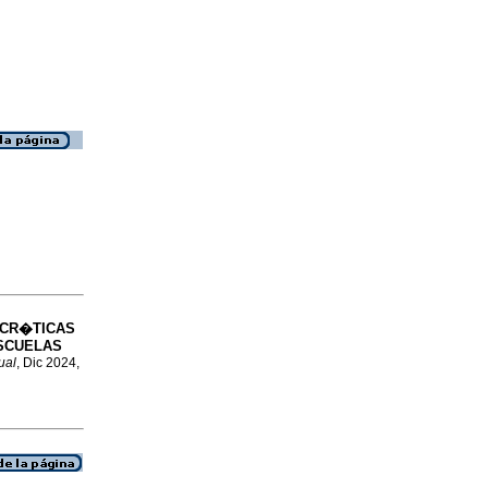
CR�TICAS
ESCUELAS
ual
, Dic 2024,