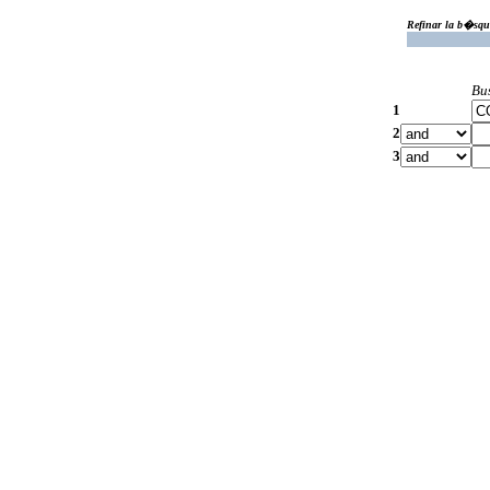
Refinar la b�squ
Bu
1
2
3