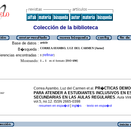
Colección de la biblioteca
Base de datos :
article
CORREA AYAMBO, LUZ DEL CARMEN [Autor]
B�squeda :
erencias encontradas :
refinar
1
[
]
Mostrando:
1 .. 1
en el formato [
ISO 690
]
PR�CTICAS DEMO
Correa Ayambo, Luz del Carmen et al.
PARA ATENDER A ESTUDIANTES INCLUSIVOS EN 
imir
SECUNDARIAS EN LAS AULAS REGULARES
.
Aula Virt
vol.5, no.12. ISSN 2665-0398
|
resumen en espa�ol
ingl�s
texto en espa�ol
·
·