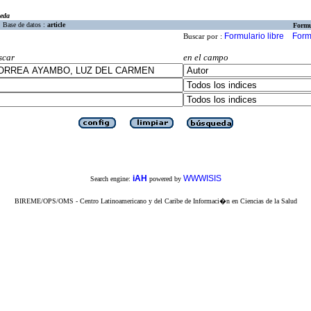
eda
Base de datos :
article
Formu
Formulario libre
Form
Buscar por :
scar
en el campo
iAH
WWWISIS
Search engine:
powered by
BIREME/OPS/OMS - Centro Latinoamericano y del Caribe de Informaci�n en Ciencias de la Salud