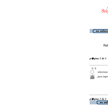
Ref
p�gina 1 de 1
1 / 1
selecciona
para impr
p�gina 1 de 1