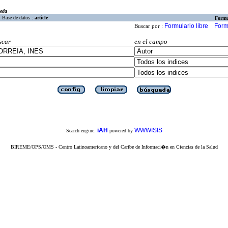
eda
Base de datos :
article
Formu
Formulario libre
Form
Buscar por :
scar
en el campo
iAH
WWWISIS
Search engine:
powered by
BIREME/OPS/OMS - Centro Latinoamericano y del Caribe de Informaci�n en Ciencias de la Salud