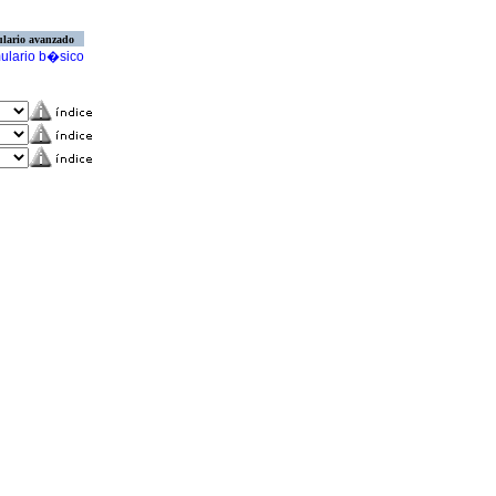
lario avanzado
ulario b�sico