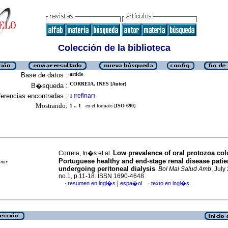
Colección de la biblioteca
Base de datos :
article
CORREIA, INES [Autor]
B�squeda :
erencias encontradas :
refinar
1
[
]
Mostrando:
1 .. 1
en el formato [
ISO 690
]
Low prevalence of oral protozoa col
Correia, In�s et al.
Portuguese healthy and end-stage renal disease patie
imir
undergoing peritoneal dialysis
.
Bol Mal Salud Amb
, July
no.1, p.11-18. ISSN 1690-4648
|
resumen en ingl�s
espa�ol
texto en ingl�s
·
·