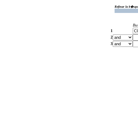
Refinar la b�squ
Bu
1
2
3