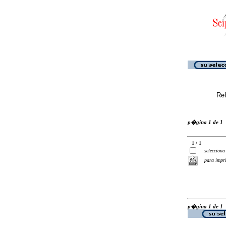
Ref
p�gina 1 de 1
1 / 1
selecciona
para impr
p�gina 1 de 1