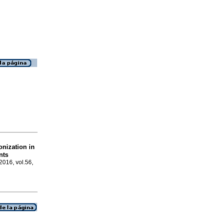
onization in
nts
 2016, vol.56,