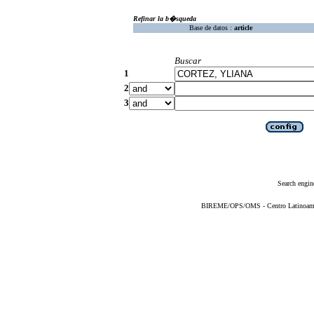
Refinar la b�squeda
Base de datos :
article
Buscar
1
2
3
Search engin
BIREME/OPS/OMS - Centro Latinoameric