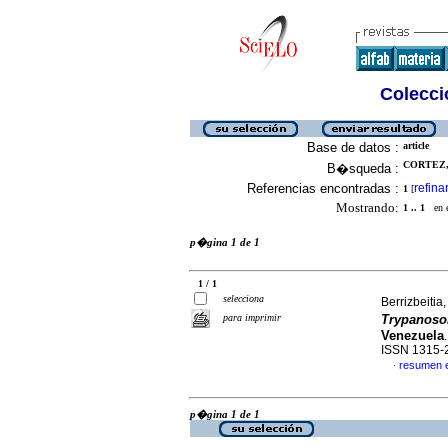
Colecció
Base de datos :
article
CORTEZ, 
B�squeda :
Referencias encontradas :
refina
1
[
Mostrando:
1 .. 1
en el
p�gina 1 de 1
1 / 1
selecciona
Berrizbeitia,
para imprimir
Trypanoso
Venezuela
ISSN 1315-
resumen 
·
p�gina 1 de 1