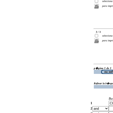
selecciona
para impr
3 / 3
selecciona
para impr
p�gina 1 de 1
Refinar la b�squ
Bu
1
2