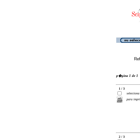
Ref
p�gina 1 de 1
1 / 3
selecciona
para impr
2 / 3