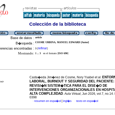
Colección de la biblioteca
Base de datos :
article
COSME URBINA, MANUEL EDWARD [Autor]
B�squeda :
erencias encontradas :
refinar
3
[
]
Mostrando:
1 .. 3
en el formato [
ISO 690
]
ENTOR
Casta�eda Jim�nez de Cosme, Nory Ysabel et al.
LABORAL, BURNOUT Y SEGURIDAD DEL PACIENTE:
imir
REVISI�N SISTEM�TICA PARA EL DISE�O DE
INTERVENCIONES ORGANIZACIONALES EN HOSPIT
ALTA COMPLEJIDAD
.
Aula Virtual
, Jun 2026, vol.7, no.14
0398
|
resumen en espa�ol
ingl�s
texto en espa�ol
·
·