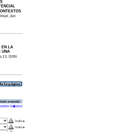
AS
TENCIAL
 CONTEXTOS
irtual
, Jun
 EN LA
: UNA
no.13. ISSN
lario avanzado
ulario b�sico