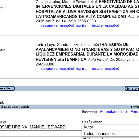
EFECTIVIDAD DE L
Cosme Urbina, Manuel Edward et al.
INTERVENCIONES DIGITALES EN LA CALIDAD ASIS
imir
HOSPITALARIA: UNA REVISI�N SISTEM�TICA EN
LATINOAMERICANOS DE ALTA COMPLEJIDAD
.
Aula V
2026, vol.7, no.14. ISSN 2665-0398
|
resumen en espa�ol
ingl�s
texto en espa�ol
·
·
ESTRATEGIAS DE
Le�n Luyo, Sandra Lizzette et al.
APALANCAMIENTO NO FINANCIERAS Y SU IMPACTO
imir
LIQUIDEZ EMPRESARIAL DURANTE LA MOROSIDAD
REVISI�N SISTEM�TICA
.
Aula Virtual
, Dic 2025, vol.6, 
2665-0398
|
resumen en espa�ol
ingl�s
texto en espa�ol
·
·
eda
Base de datos :
article
Formu
Formulario libre
Form
Buscar por :
scar
en el campo