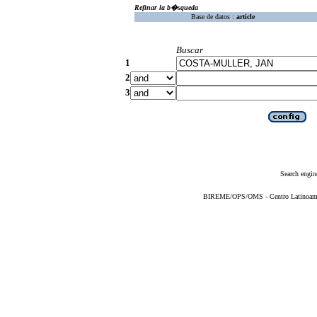
Refinar la b�squeda
Base de datos :
article
Buscar
1
2
3
Search engin
BIREME/OPS/OMS - Centro Latinoameric