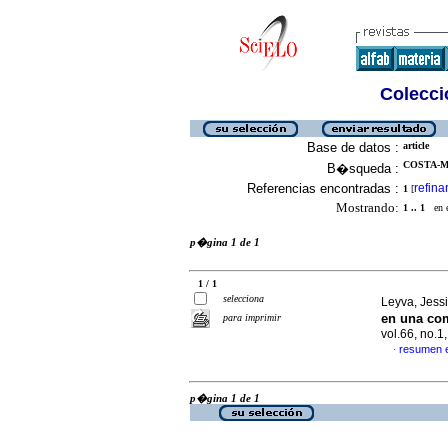
Colecció
Base de datos :
article
COSTA-MU
B�squeda :
Referencias encontradas :
refina
1
[
Mostrando:
1 .. 1
en el
p�gina 1 de 1
1 / 1
selecciona
Leyva, Jessi
en una com
para imprimir
vol.66, no.
resumen 
·
p�gina 1 de 1