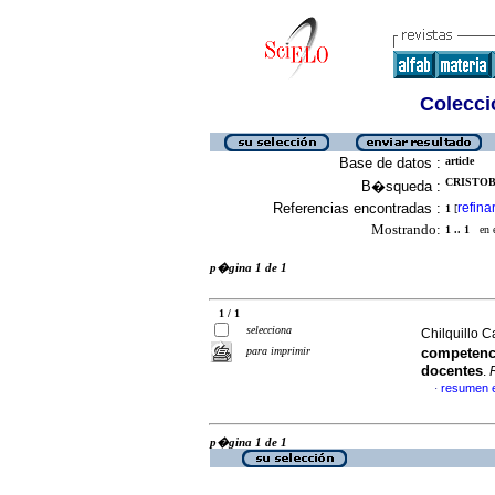
Colecció
Base de datos :
article
CRISTOB
B�squeda :
Referencias encontradas :
refina
1
[
Mostrando:
1 .. 1
en el
p�gina 1 de 1
1 / 1
selecciona
Chilquillo 
para imprimir
competenci
docentes
.
resumen 
·
p�gina 1 de 1