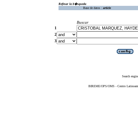
Refinar la b�squeda
Base de datos :
article
Buscar
1
2
3
Search engin
BIREME/OPS/OMS - Centro Latinoameric