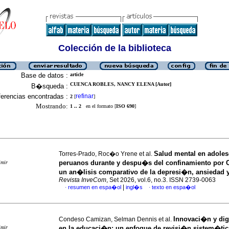
Colección de la biblioteca
Base de datos :
article
CUENCA ROBLES, NANCY ELENA [Autor]
B�squeda :
erencias encontradas :
refinar
2
[
]
Mostrando:
1 .. 2
en el formato [
ISO 690
]
Salud mental en adoles
Torres-Prado, Roc�o Yrene et al.
peruanos durante y despu�s del confinamiento por 
imir
un an�lisis comparativo de la depresi�n, ansiedad 
Revista InveCom
, Set 2026, vol.6, no.3. ISSN 2739-0063
|
resumen en espa�ol
ingl�s
texto en espa�ol
·
·
Innovaci�n y dig
Condeso Camizan, Selman Dennis et al.
imir
en la educaci�n: un enfoque de revisi�n sistem�tic