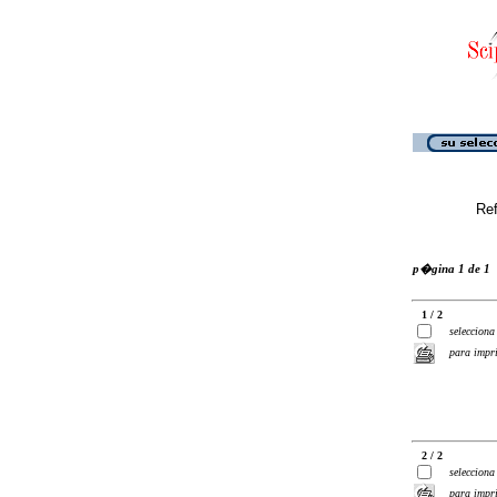
Ref
p�gina 1 de 1
1 / 2
selecciona
para impr
2 / 2
selecciona
para impr