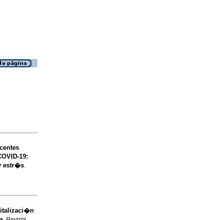
centes
COVID-19:
y estr�s
.
italizaci�n
a
.
Revista