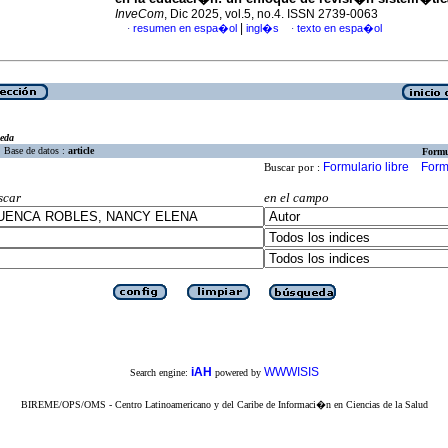
InveCom
, Dic 2025, vol.5, no.4. ISSN 2739-0063
|
resumen en espa�ol
ingl�s
texto en espa�ol
·
·
eda
Base de datos :
article
Formu
Formulario libre
Form
Buscar por :
scar
en el campo
iAH
WWWISIS
Search engine:
powered by
BIREME/OPS/OMS - Centro Latinoamericano y del Caribe de Informaci�n en Ciencias de la Salud