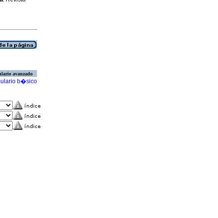
lario avanzado
ulario b�sico