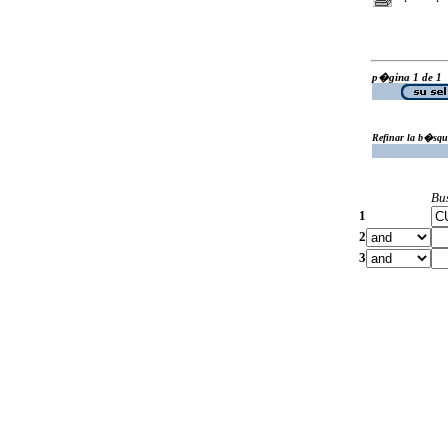
p�gina 1 de 1
Refinar la b�squ
Bu
1
2
3