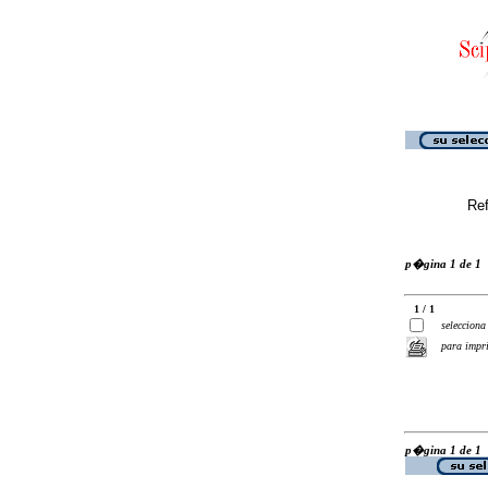
Ref
p�gina 1 de 1
1 / 1
selecciona
para impr
p�gina 1 de 1