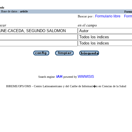
eda
Base de datos :
article
Formu
Formulario libre
Form
Buscar por :
scar
en el campo
iAH
WWWISIS
Search engine:
powered by
BIREME/OPS/OMS - Centro Latinoamericano y del Caribe de Informaci�n en Ciencias de la Salud