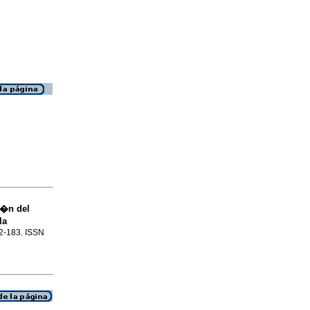
i�n del
la
72-183. ISSN