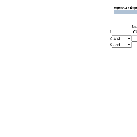
Refinar la b�squ
Bu
1
2
3