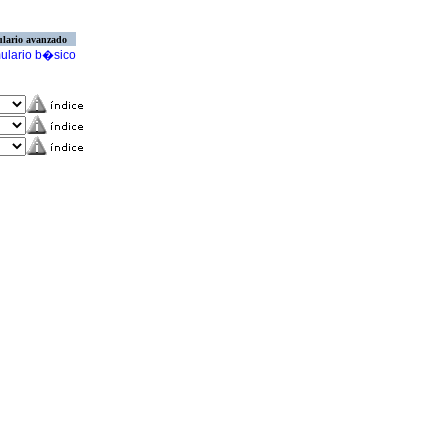
lario avanzado
ulario b�sico