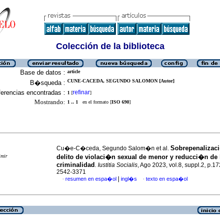
Colección de la biblioteca
Base de datos :
article
CUNE-CACEDA, SEGUNDO SALOMON [Autor]
B�squeda :
erencias encontradas :
refinar
1
[
]
Mostrando:
1 .. 1
en el formato [
ISO 690
]
Sobrepenalizac
Cu�e-C�ceda, Segundo Salom�n et al.
imir
delito de violaci�n sexual de menor y reducci�n de 
criminalidad
.
Iustitia Socialis
, Ago 2023, vol.8, suppl.2, p.1
2542-3371
|
resumen en espa�ol
ingl�s
texto en espa�ol
·
·