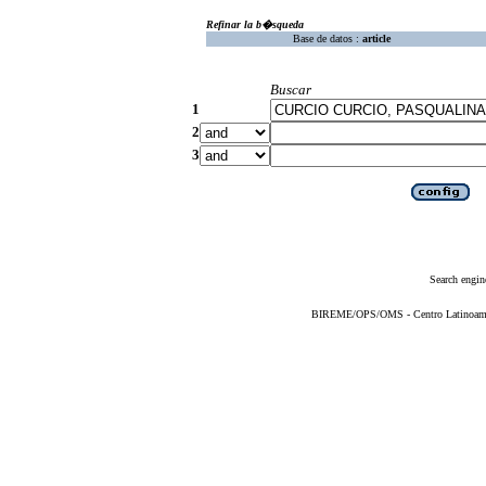
Refinar la b�squeda
Base de datos :
article
Buscar
1
2
3
Search engin
BIREME/OPS/OMS - Centro Latinoameric