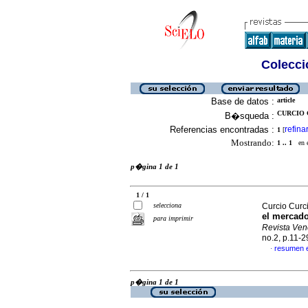
Colecció
Base de datos :
article
CURCIO 
B�squeda :
Referencias encontradas :
refina
1
[
Mostrando:
1 .. 1
en el
p�gina 1 de 1
1 / 1
selecciona
Curcio Curc
el mercado
para imprimir
Revista Ven
no.2, p.11-
resumen 
·
p�gina 1 de 1