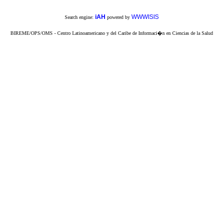
iAH
WWWISIS
Search engine:
powered by
BIREME/OPS/OMS - Centro Latinoamericano y del Caribe de Informaci�n en Ciencias de la Salud