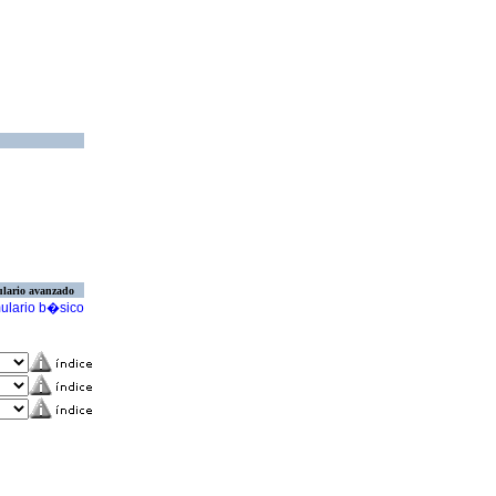
lario avanzado
ulario b�sico