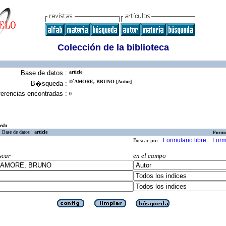
Colección de la biblioteca
Base de datos :
article
D´AMORE, BRUNO [Autor]
B�squeda :
erencias encontradas :
0
eda
Base de datos :
article
Formu
Formulario libre
Form
Buscar por :
scar
en el campo