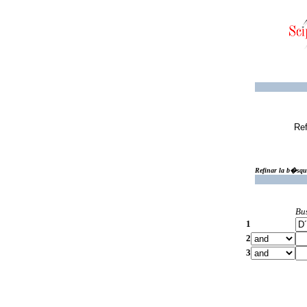
Ref
Refinar la b�squ
Bu
1
2
3