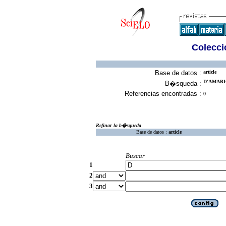
Colecció
Base de datos :
article
D'AMARIO
B�squeda :
Referencias encontradas :
0
Refinar la b�squeda
Base de datos :
article
Buscar
1
2
3