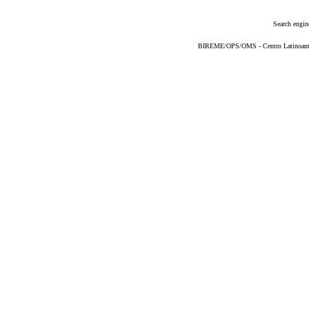
Search engin
BIREME/OPS/OMS - Centro Latinoameric