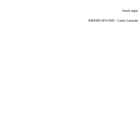
Search engin
BIREME/OPS/OMS - Centro Latinoameric