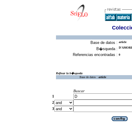
Colecció
Base de datos :
article
D'AMORE
B�squeda :
Referencias encontradas :
0
Refinar la b�squeda
Base de datos :
article
Buscar
1
2
3