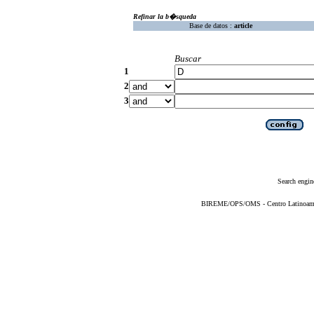
Refinar la b�squeda
Base de datos :
article
Buscar
1
2
3
Search engin
BIREME/OPS/OMS - Centro Latinoameric