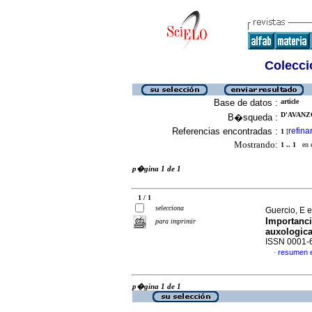
Colecció
Base de datos :
article
D'AVANZO
B�squeda :
Referencias encontradas :
refina
1
[
Mostrando:
1 .. 1
en el
p�gina 1 de 1
1 / 1
selecciona
Guercio, E e
Importanci
para imprimir
auxologic
ISSN 0001-
resumen 
·
p�gina 1 de 1