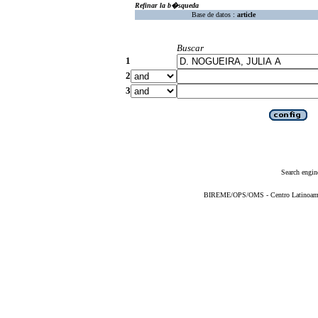
Refinar la b�squeda
Base de datos :
article
Buscar
1
2
3
Search engin
BIREME/OPS/OMS - Centro Latinoameric