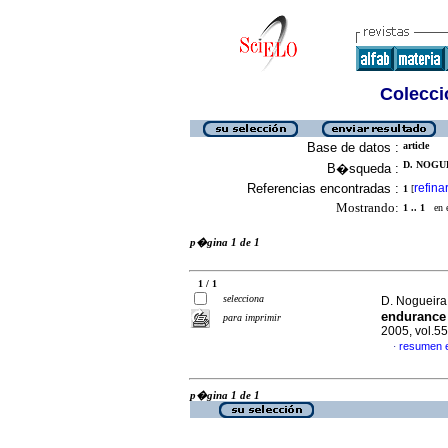
Colecció
Base de datos :
article
D. NOGUE
B�squeda :
Referencias encontradas :
refina
1
[
Mostrando:
1 .. 1
en el
p�gina 1 de 1
1 / 1
selecciona
D. Nogueira
endurance 
para imprimir
2005, vol.5
resumen 
·
p�gina 1 de 1