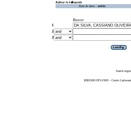
Refinar la b�squeda
Base de datos :
article
Buscar
1
2
3
Search engin
BIREME/OPS/OMS - Centro Latinoameric