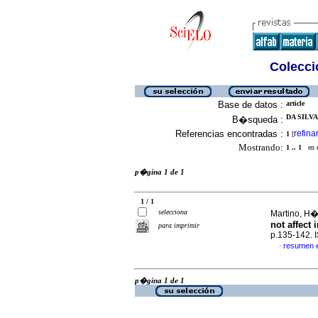
Colecció
Base de datos :
article
DA SILVA
B�squeda :
Referencias encontradas :
refina
1
[
Mostrando:
1 .. 1
en el
p�gina 1 de 1
1 / 1
selecciona
Martino, H�
not affect 
para imprimir
p.135-142.
resumen 
·
p�gina 1 de 1