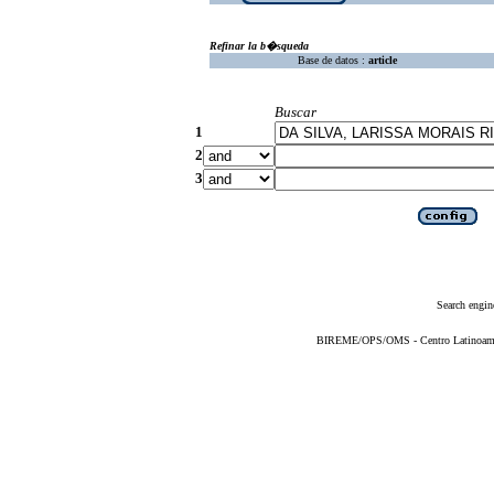
Refinar la b�squeda
Base de datos :
article
Buscar
1
2
3
Search engin
BIREME/OPS/OMS - Centro Latinoameric