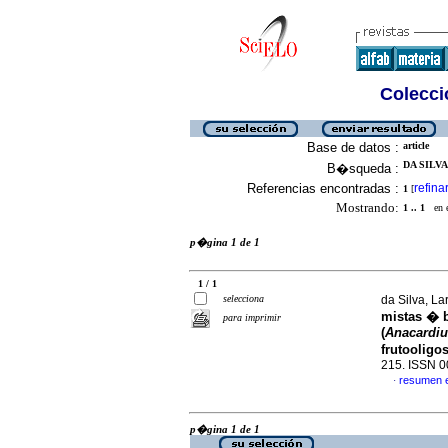
Colecció
Base de datos :
article
DA SILVA
B�squeda :
Referencias encontradas :
refina
1
[
Mostrando:
1 .. 1
en el
p�gina 1 de 1
1 / 1
selecciona
da Silva, La
mistas � b
para imprimir
(
Anacardiu
frutooligo
215. ISSN 
resumen 
·
p�gina 1 de 1