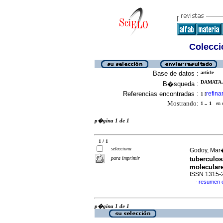
Colecció
Base de datos :
article
DAMATA, 
B�squeda :
Referencias encontradas :
refina
1
[
Mostrando:
1 .. 1
en el
p�gina 1 de 1
1 / 1
selecciona
Godoy, Mar
para imprimir
tuberculos
molecular
ISSN 1315-
resumen 
·
p�gina 1 de 1