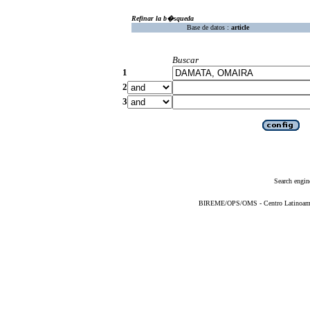
Refinar la b�squeda
Base de datos :
article
Buscar
1
2
3
Search engin
BIREME/OPS/OMS - Centro Latinoameric