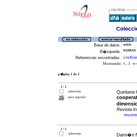
Colecció
Base de datos :
article
DAMIAN 
B�squeda :
Referencias encontradas :
refina
2
[
Mostrando:
1 .. 2
en el
p�gina 1 de 1
1 / 2
selecciona
Quintana 
cooperat
para imprimir
dimensio
Revista 
resume
·
2 / 2
selecciona
Dami�n N�