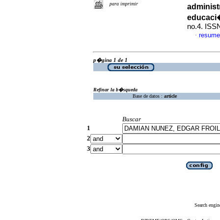
para imprimir
administ
educaci
no.4. ISS
resume
·
p�gina 1 de 1
Refinar la b�squeda
Base de datos :
article
Buscar
1
2
3
Search engin