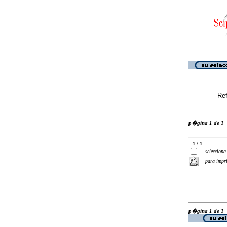
Ref
p�gina 1 de 1
1 / 1
selecciona
para impr
p�gina 1 de 1