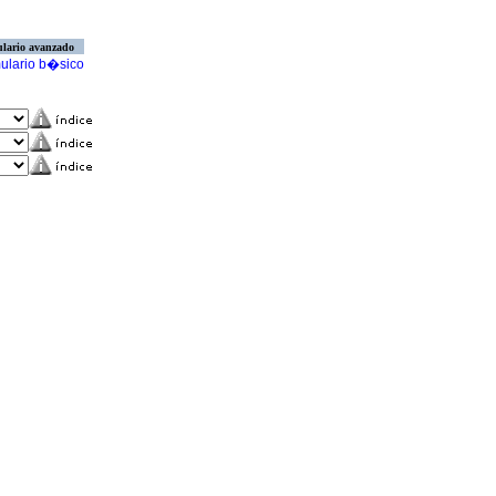
lario avanzado
ulario b�sico