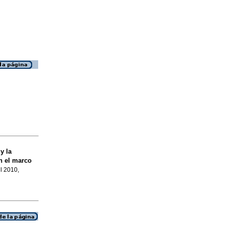
y la
n el marco
ul 2010,