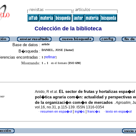
Colección de la biblioteca
Base de datos :
article
DANIEL, JOSE [Autor]
B�squeda :
erencias encontradas :
refinar
1
[
]
Mostrando:
1 .. 1
en el formato [
ISO 690
]
EL sector de frutas y hortalizas espa�ol 
Anido, R et al.
imir
pol�tica agraria com�n
:
actualidad y perspectivas e
de la organizaci�n com�n de mercados
.
Agroalim
, J
vol.16, no.31, p.115-139. ISSN 1316-0354
|
|
resumen en espa�ol
ingl�s
franc�s
texto en espa�ol
·
·