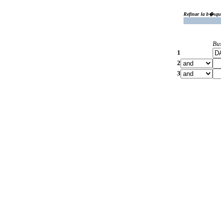
Refinar la b�squ
Bu
1
2
3