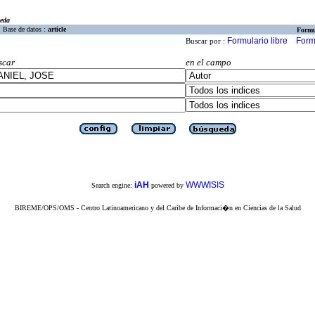
eda
Base de datos :
article
Formu
Formulario libre
Form
Buscar por :
scar
en el campo
iAH
WWWISIS
Search engine:
powered by
BIREME/OPS/OMS - Centro Latinoamericano y del Caribe de Informaci�n en Ciencias de la Salud