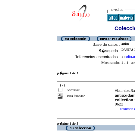
Colecció
Base de datos :
article
DANTAS D
B�squeda :
Referencias encontradas :
refina
1
[
Mostrando:
1 .. 1
en el
p�gina 1 de 1
1 / 1
selecciona
Abrantes Sa
antioxidan
para imprimir
collection 
0622
resumen 
·
p�gina 1 de 1