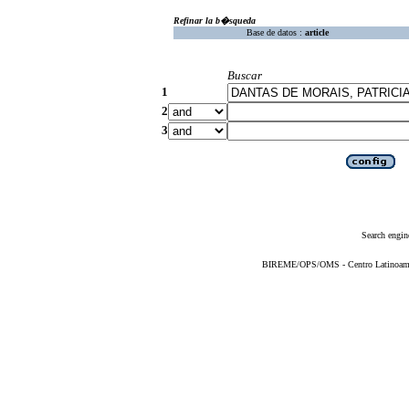
Refinar la b�squeda
Base de datos :
article
Buscar
1
2
3
Search engin
BIREME/OPS/OMS - Centro Latinoameric