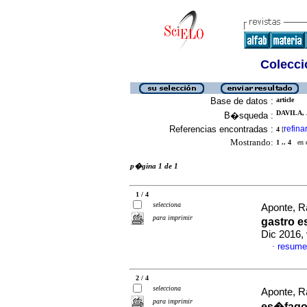
Colecció
Base de datos :
article
DAVILA, 
B�squeda :
Referencias encontradas :
refina
4
[
Mostrando:
1 .. 4
en el
p�gina 1 de 1
1 / 4
selecciona
Aponte, R
para imprimir
gastro e
Dic 2016,
resume
·
2 / 4
selecciona
Aponte, R
para imprimir
es�fago 