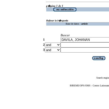
p�gina 1 de 1
Refinar la b�squeda
Base de datos :
article
Buscar
1
2
3
Search engin
BIREME/OPS/OMS - Centro Latinoameric