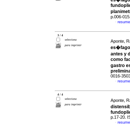
fundoplic
planimet
p.006-015
resume
·
3 / 4
selecciona
Aponte, R
para imprimir
es�fago 
antes y 
como fac
gastro 
prelimin
0016-350
resume
·
4 / 4
selecciona
Aponte, Ra
para imprimir
distensi
fundoplic
p.17-20. 
resume
·