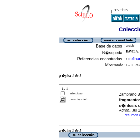
Colecció
Base de datos :
article
DAVILA, 
B�squeda :
Referencias encontradas :
refina
1
[
Mostrando:
1 .. 1
en el
p�gina 1 de 1
1 / 1
selecciona
Zambrano Bu
para imprimir
fragmentos
s�ntesis 
Agron.
, Jul
resumen 
·
p�gina 1 de 1