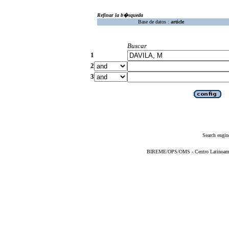
Refinar la b�squeda
Base de datos :
article
Buscar
1
2
3
Search engin
BIREME/OPS/OMS - Centro Latinoameric