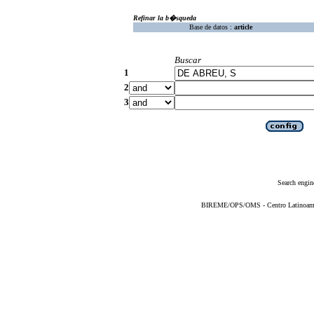
Refinar la b�squeda
Base de datos :
article
Buscar
1
2
3
Search engin
BIREME/OPS/OMS - Centro Latinoameric