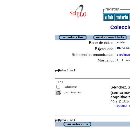
Colecció
Base de datos :
article
DE ABREU
B�squeda :
Referencias encontradas :
refina
1
[
Mostrando:
1 .. 1
en el
p�gina 1 de 1
1 / 1
selecciona
S�nchez, S 
(somazina�
para imprimir
cognitivo 
no.2, p.101
resumen 
·
p�gina 1 de 1