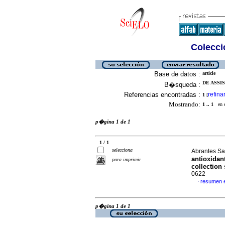
Colecció
Base de datos :
article
DE ASSIS
B�squeda :
Referencias encontradas :
refina
1
[
Mostrando:
1 .. 1
en el
p�gina 1 de 1
1 / 1
selecciona
Abrantes Sa
antioxidan
para imprimir
collection 
0622
resumen 
·
p�gina 1 de 1