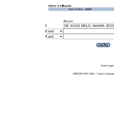
Refinar la b�squeda
Base de datos :
article
Buscar
1
2
3
Search engin
BIREME/OPS/OMS - Centro Latinoameric