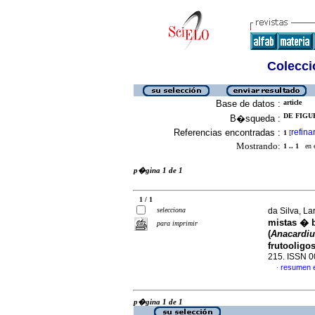
Colecció
Base de datos :
article
DE FIGU
B�squeda :
Referencias encontradas :
refina
1
[
Mostrando:
1 .. 1
en el
p�gina 1 de 1
1 / 1
selecciona
da Silva, La
mistas � b
para imprimir
(
Anacardiu
frutooligo
215. ISSN 
resumen 
·
p�gina 1 de 1