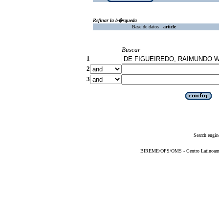
Refinar la b�squeda
Base de datos :
article
Buscar
1
2
3
Search engin
BIREME/OPS/OMS - Centro Latinoameric