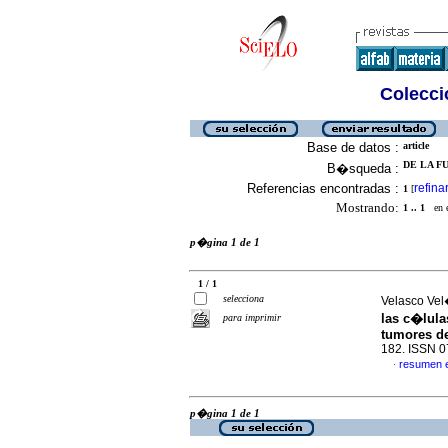
Colecció
Base de datos :
article
DE LA F
B�squeda :
Referencias encontradas :
refina
1
[
Mostrando:
1 .. 1
en el
p�gina 1 de 1
1 / 1
selecciona
Velasco Vel
las c�lula
para imprimir
tumores 
182. ISSN 
resumen 
·
p�gina 1 de 1