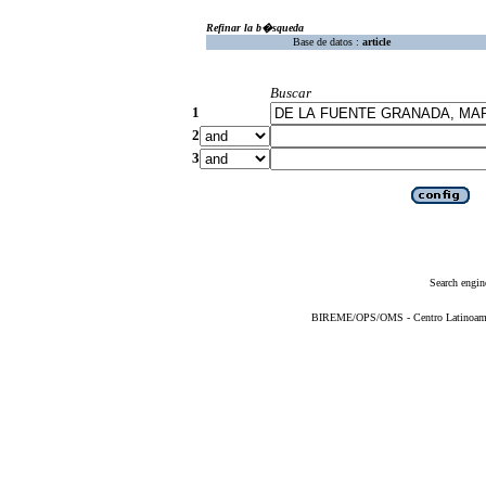
Refinar la b�squeda
Base de datos :
article
Buscar
1
2
3
Search engin
BIREME/OPS/OMS - Centro Latinoameric