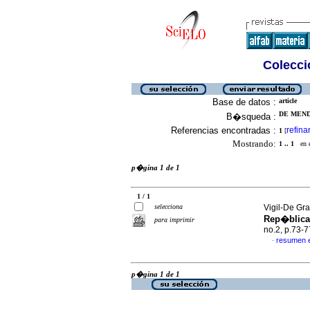
Colecció
Base de datos :
article
DE MENDI
B�squeda :
Referencias encontradas :
refina
1
[
Mostrando:
1 .. 1
en el
p�gina 1 de 1
1 / 1
selecciona
Vigil-De Gra
Rep�blic
para imprimir
no.2, p.73-
resumen 
·
p�gina 1 de 1