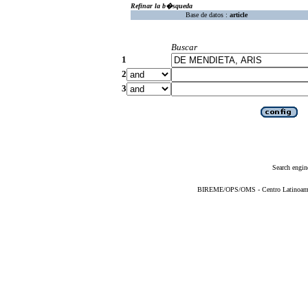
Refinar la b�squeda
Base de datos :
article
Buscar
1
2
3
Search engin
BIREME/OPS/OMS - Centro Latinoameric