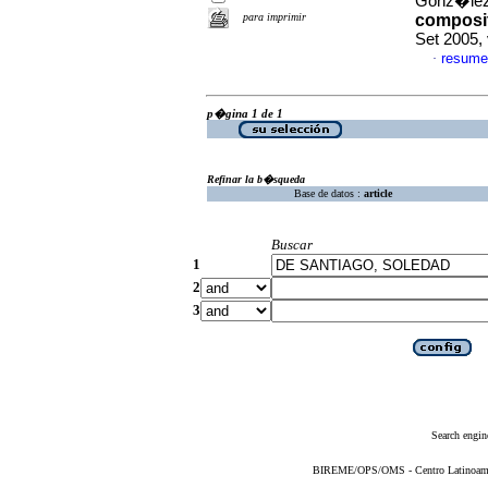
Gonz�lez,
para imprimir
composit
Set 2005,
resume
·
p�gina 1 de 1
Refinar la b�squeda
Base de datos :
article
Buscar
1
2
3
Search engin
BIREME/OPS/OMS - Centro Latinoameric