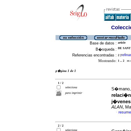
Colecció
Base de datos :
article
DE SANT
B�squeda :
Referencias encontradas :
refina
2
[
Mostrando:
1 .. 2
en el
p�gina 1 de 1
1 / 2
selecciona
S�mano, 
para imprimir
relaci�n
j�venes 
ALAN
, Ma
resume
·
2 / 2
selecciona