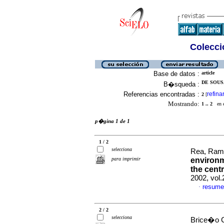
Colecció
Base de datos :
article
DE SOUSA
B�squeda :
Referencias encontradas :
refina
2
[
Mostrando:
1 .. 2
en el
p�gina 1 de 1
1 / 2
selecciona
Rea, Ram
para imprimir
environme
the cent
2002, vol
resume
·
2 / 2
selecciona
Brice�o C