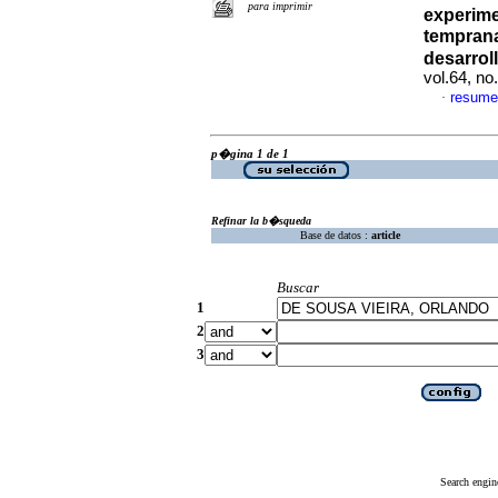
para imprimir
experim
temprana
desarrol
vol.64, n
resume
·
p�gina 1 de 1
Refinar la b�squeda
Base de datos :
article
Buscar
1
2
3
Search engin