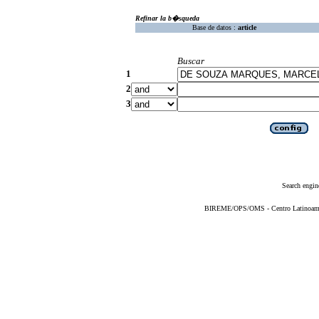
Refinar la b�squeda
Base de datos :
article
Buscar
1
2
3
Search engin
BIREME/OPS/OMS - Centro Latinoameric