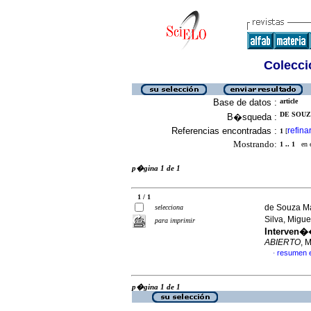
Colecció
Base de datos :
article
DE SOUZ
B�squeda :
Referencias encontradas :
refina
1
[
Mostrando:
1 .. 1
en el
p�gina 1 de 1
1 / 1
de Souza Ma
selecciona
Silva, Migue
para imprimir
Interven�
ABIERTO
, 
resumen 
·
p�gina 1 de 1