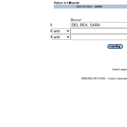
Refinar la b�squeda
Base de datos :
article
Buscar
1
2
3
Search engin
BIREME/OPS/OMS - Centro Latinoameric