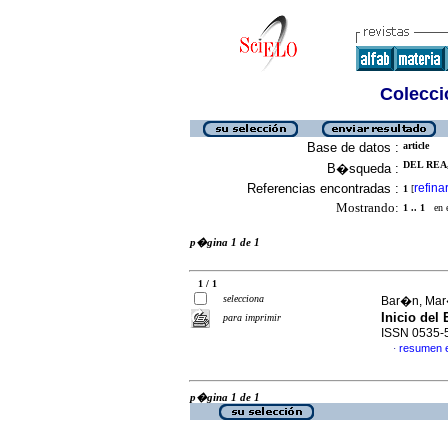
Colecció
Base de datos :
article
DEL REA,
B�squeda :
Referencias encontradas :
refina
1
[
Mostrando:
1 .. 1
en el
p�gina 1 de 1
1 / 1
selecciona
Bar�n, Mar�
Inicio del
para imprimir
ISSN 0535-
resumen 
·
p�gina 1 de 1